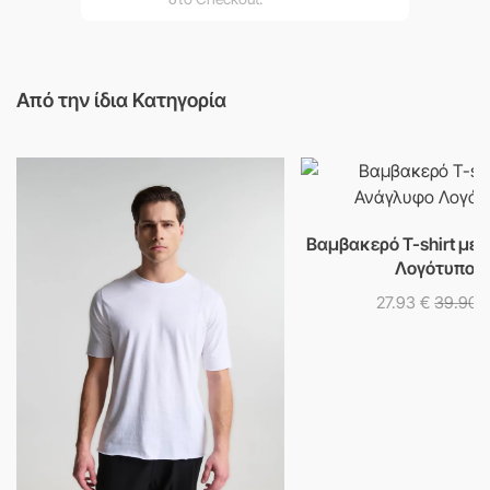
Από την ίδια Κατηγορία
Βαμβακερό T-shirt με
Λογότυπο
27.93
€
39.90