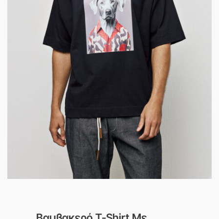
Βαμβακερό T-Shirt Με