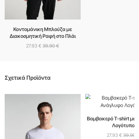
Κοντομάνικη Μπλούζα με
Διακοσμητική Ραφή στο Πλάι
27.93
€
39.90
€
Σχετικά Προϊόντα
Βαμβακερό T-shirt με
Λογότυπο
27.93
€
39.90